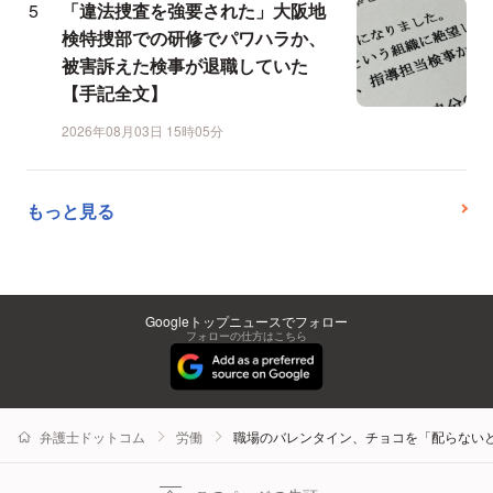
「違法捜査を強要された」大阪地
検特捜部での研修でパワハラか、
被害訴えた検事が退職していた
【手記全文】
2026年08月03日 15時05分
もっと見る
Googleトップニュースでフォロー
フォローの仕方はこちら
弁護士ドットコム
労働
職場のバレンタイン、チョコを「配らない