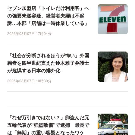
セブン加盟店「トイレだけ利用客」へ
の強要未遂容疑、経営者夫婦は不起
訴…本部「店舗は一時休業している」
2026年08月07日 17時04分
「社会が分断されるほうが怖い」外国
籍者を四半世紀支えた鈴木雅子弁護士
が危惧する日本の排外化
2026年08月07日 10時30分
「なぜ万引きではない？」卵盗んだ元
五輪代表が“強盗致傷”で逮捕 最長で
は「無期」の重い容疑となったワケ