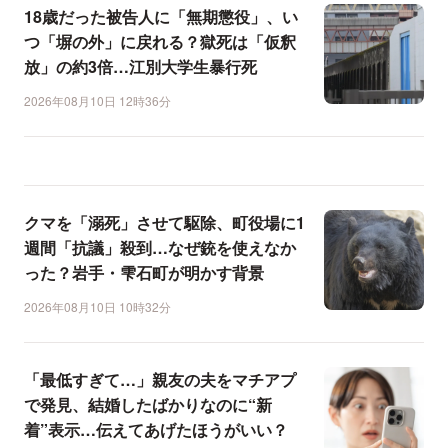
18歳だった被告人に「無期懲役」、い
つ「塀の外」に戻れる？獄死は「仮釈
放」の約3倍…江別大学生暴行死
2026年08月10日 12時36分
クマを「溺死」させて駆除、町役場に1
週間「抗議」殺到…なぜ銃を使えなか
った？岩手・雫石町が明かす背景
2026年08月10日 10時32分
「最低すぎて…」親友の夫をマチアプ
で発見、結婚したばかりなのに“新
着”表示…伝えてあげたほうがいい？