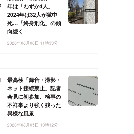
年は「わずか4人」
2024年は32人が獄中
死…「終身刑化」の傾
向続く
2026年08月06日 11時39分
最高検「録音・撮影・
ネット接続禁止」記者
会見に初参加、検事の
不祥事より強く残った
異様な風景
2026年08月05日 10時12分