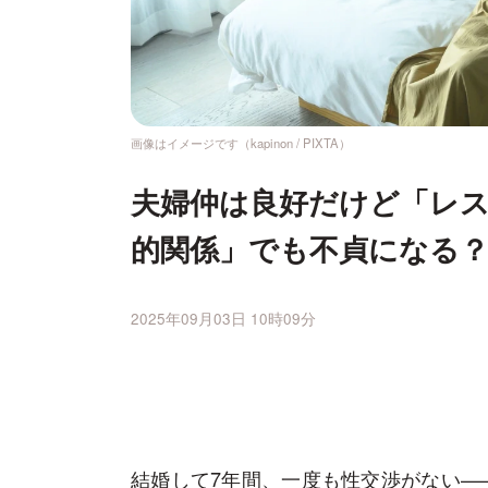
画像はイメージです（kapinon / PIXTA）
夫婦仲は良好だけど「レ
的関係」でも不貞になる
2025年09月03日 10時09分
結婚して7年間、一度も性交渉がない—