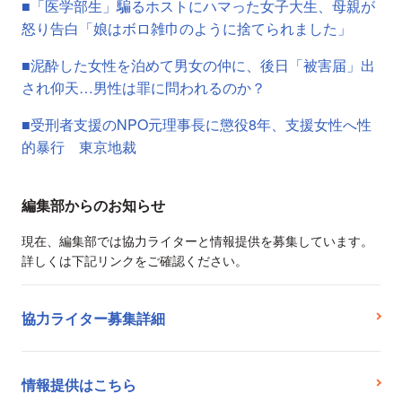
■「医学部生」騙るホストにハマった女子大生、母親が
怒り告白「娘はボロ雑巾のように捨てられました」
■泥酔した女性を泊めて男女の仲に、後日「被害届」出
され仰天…男性は罪に問われるのか？
■受刑者支援のNPO元理事長に懲役8年、支援女性へ性
的暴行 東京地裁
編集部からのお知らせ
現在、編集部では協力ライターと情報提供を募集しています。
詳しくは下記リンクをご確認ください。
協力ライター募集詳細
情報提供はこちら