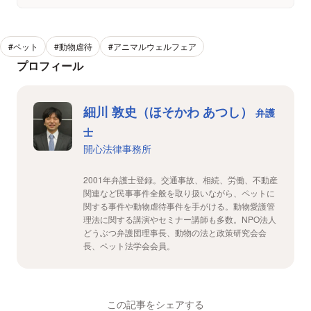
#ペット
#動物虐待
#アニマルウェルフェア
プロフィール
細川 敦史（ほそかわ あつし）
弁護
士
開心法律事務所
2001年弁護士登録。交通事故、相続、労働、不動産
関連など民事事件全般を取り扱いながら、ペットに
関する事件や動物虐待事件を手がける。動物愛護管
理法に関する講演やセミナー講師も多数。NPO法人
どうぶつ弁護団理事長、動物の法と政策研究会会
長、ペット法学会会員。
この記事をシェアする