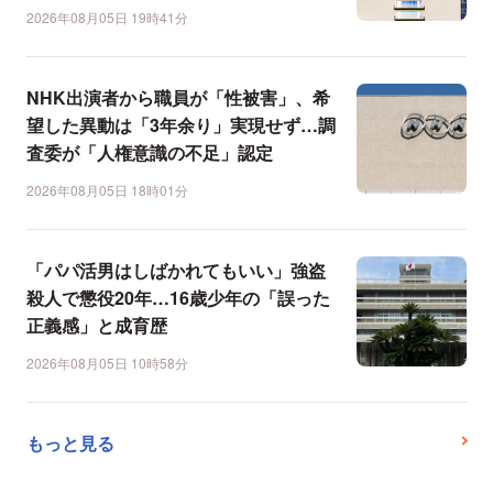
2026年08月05日 19時41分
NHK出演者から職員が「性被害」、希
望した異動は「3年余り」実現せず…調
査委が「人権意識の不足」認定
2026年08月05日 18時01分
「パパ活男はしばかれてもいい」強盗
殺人で懲役20年…16歳少年の「誤った
正義感」と成育歴
2026年08月05日 10時58分
もっと見る