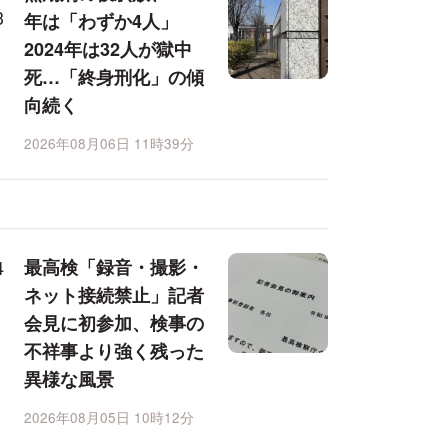
年は「わずか4人」
2024年は32人が獄中
死…「終身刑化」の傾
向続く
2026年08月06日 11時39分
最高検「録音・撮影・
ネット接続禁止」記者
会見に初参加、検事の
不祥事より強く残った
異様な風景
2026年08月05日 10時12分