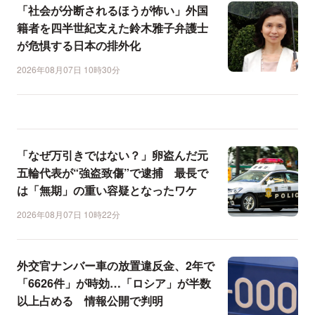
「社会が分断されるほうが怖い」外国
籍者を四半世紀支えた鈴木雅子弁護士
が危惧する日本の排外化
2026年08月07日 10時30分
「なぜ万引きではない？」卵盗んだ元
五輪代表が“強盗致傷”で逮捕 最長で
は「無期」の重い容疑となったワケ
2026年08月07日 10時22分
外交官ナンバー車の放置違反金、2年で
「6626件」が時効…「ロシア」が半数
以上占める 情報公開で判明