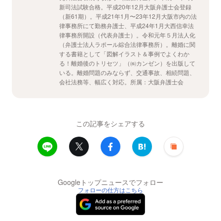
新司法試験合格。平成20年12月大阪弁護士会登録
（新61期）。平成21年1月〜23年12月大阪市内の法
律事務所にて勤務弁護士、平成24年1月大西信幸法
律事務所開設（代表弁護士）。令和元年５月法人化
（弁護士法人ラポール綜合法律事務所）。離婚に関
する書籍として「図解イラスト＆事例でよくわか
る！離婚後のトリセツ」（㈱カンゼン）を出版して
いる。離婚問題のみならず、交通事故、相続問題、
会社法務等、幅広く対応。所属：大阪弁護士会
この記事をシェアする
Googleトップニュースでフォロー
フォローの仕方はこちら