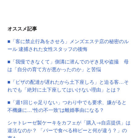
オススメ記事
■「客に禁止行為をさせろ」メンズエステ店の秘密のル
ール 逮捕された女性スタッフの後悔
■「我慢できなくて」側溝に潜んでのぞき見や盗撮 母
は「自分の育て方が悪かったのか」と苦悩
■「ピザの配達が遅れたから土下座しろ」と迫る客…そ
れでも「絶対に土下座してはいけない理由」とは？
■「週1回じゃ足りない」つわり中でも要求、嫌がると
不機嫌に…“性の不一致”は離婚事由になる？
シャトレーゼ製ケーキをカフェが「購入→自店提供」は
違法なのか？ 「バーで食べる柿ピーと何が違う？」の
声も