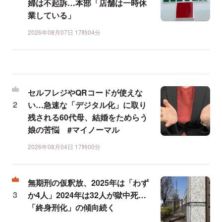
婦は不起訴…本部「店舗は一時休
業している」
2026年08月07日 17時04分
セルフレジやQRコードが使えな
い…急速な「デジタル化」に取り
残される60代母、結婚をためらう
娘の苦悩 #マイノーマル
2026年08月04日 17時00分
無期刑の仮釈放、2025年は「わず
か4人」2024年は32人が獄中死…
「終身刑化」の傾向続く