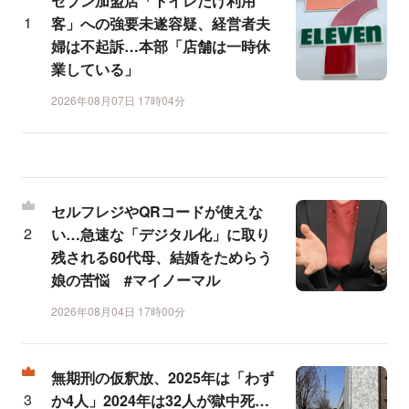
セブン加盟店「トイレだけ利用
客」への強要未遂容疑、経営者夫
婦は不起訴…本部「店舗は一時休
業している」
2026年08月07日 17時04分
セルフレジやQRコードが使えな
い…急速な「デジタル化」に取り
残される60代母、結婚をためらう
娘の苦悩 #マイノーマル
2026年08月04日 17時00分
無期刑の仮釈放、2025年は「わず
か4人」2024年は32人が獄中死…