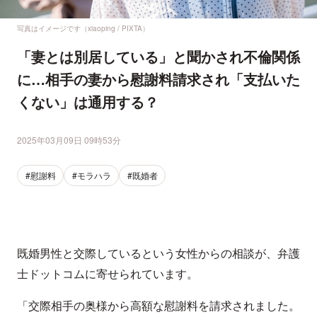
写真はイメージです（xiaoping / PIXTA）
「妻とは別居している」と聞かされ不倫関係
に…相手の妻から慰謝料請求され「支払いた
くない」は通用する？
2025年03月09日 09時53分
#慰謝料
#モラハラ
#既婚者
既婚男性と交際しているという女性からの相談が、弁護
士ドットコムに寄せられています。
「交際相手の奥様から高額な慰謝料を請求されました。