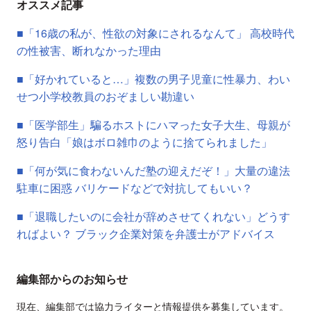
オススメ記事
■「16歳の私が、性欲の対象にされるなんて」 高校時代
の性被害、断れなかった理由
■「好かれていると…」複数の男子児童に性暴力、わい
せつ小学校教員のおぞましい勘違い
■「医学部生」騙るホストにハマった女子大生、母親が
怒り告白「娘はボロ雑巾のように捨てられました」
■「何が気に食わないんだ塾の迎えだぞ！」大量の違法
駐車に困惑 バリケードなどで対抗してもいい？
■「退職したいのに会社が辞めさせてくれない」どうす
ればよい？ ブラック企業対策を弁護士がアドバイス
編集部からのお知らせ
現在、編集部では協力ライターと情報提供を募集しています。