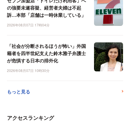
セブン加盟店「トイレだけ利用客」へ
の強要未遂容疑、経営者夫婦は不起
訴…本部「店舗は一時休業している」
2026年08月07日 17時04分
「社会が分断されるほうが怖い」外国
籍者を四半世紀支えた鈴木雅子弁護士
が危惧する日本の排外化
2026年08月07日 10時30分
もっと見る
アクセスランキング